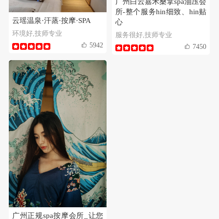
广州白云嘉禾桑拿spa油压会
所-整个服务hin细致、hin贴
云瑶温泉·汗蒸·按摩·SPA
心
环境好,技师专业
服务很好,技师专业
5942
7450
广州正规spa按摩会所_让您