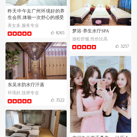
昨天中午去广州环境好的养
生会所,体验一次舒心的感受
美女多,服务专业
梦浴·养生水疗SPA
8265
放松舒服,性价比高
3257
东吴水韵水疗汗蒸
环境好,技师专业
3522