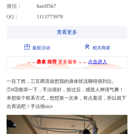
微信：
b
a
o
f
f
5
6
7
QQ：
1
1
1
3
7
7
3
9
7
0
查看更多
最新活动
相关商家
一目了然，三言两语就把我的身体状况聊得很到位。
①0③推崇一下，手法很好，按过后，感觉人神清气爽！
本想留个联系方式，想想第一次来，有点羞涩，所以就下
次再说吧！手法很nice