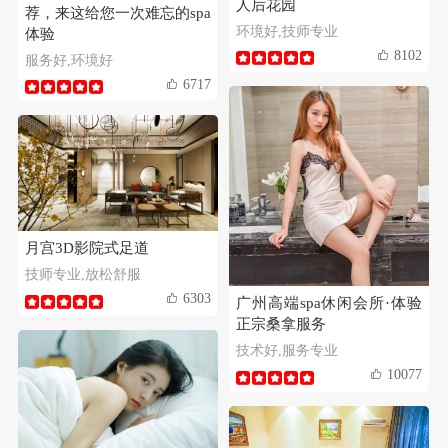
人后花园
荐，来这给您一次难忘的spa
环境好,技师专业
体验
8102
服务好,环境好
6717
月宫3D影院式足道
技师专业,放松舒服
6303
广州高端spa休闲会所·体验
正宗桑拿服务
技术好,服务专业
10077