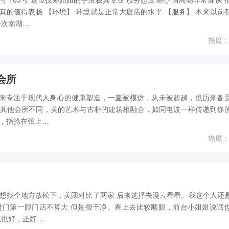
师真的值得表扬 【环境】 环境就是正常大唐店的水平 【服务】 本来以前
一次南湖…
热度：
会所
年来专注于现代人身心的健康塑造，一直被模仿，从未被超越，也历来备
其他会所不同，美的艺术与古朴的建筑相融合，如同电波一样传递到你
，指捻在弦上…
热度：
想找个地方放松下，美团对比了两家 后来选择去漫云看看。我这个人还
进门第一眼门店不算大 但是很干净。看上去比较顺眼，前台小姐姐说话
气也好，正好…