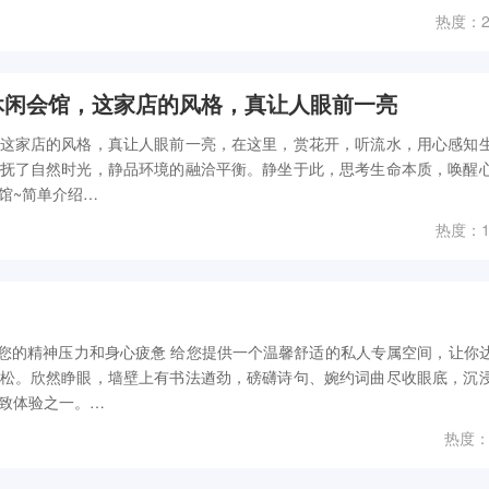
热度：2
级休闲会馆，这家店的风格，真让人眼前一亮
这家店的风格，真让人眼前一亮，在这里，赏花开，听流水，用心感知
抚了自然时光，静品环境的融洽平衡。静坐于此，思考生命本质，唤醒
馆~简单介绍…
热度：1
松您的精神压力和身心疲惫 给您提供一个温馨舒适的私人专属空间，让你
松。欣然睁眼，墙壁上有书法遒劲，磅礴诗句、婉约词曲尽收眼底，沉
致体验之一。…
热度：