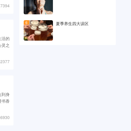
7394
6
夏季养生四大误区
生活的
心灵之
2377
达到身
浸书香
6930