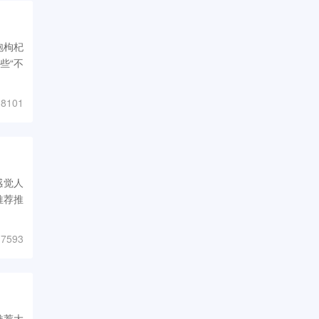
泡枸杞
些“不
8101
感觉人
推荐推
7593
推荐大