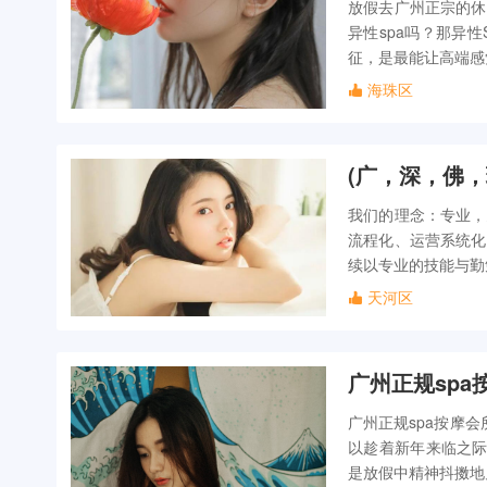
放假去广州正宗的休
异性spa吗？那异
征，是最能让高端感
海珠区
(广，深，佛，
我们的理念：专业，
流程化、运营系统化
续以专业的技能与勤
天河区
广州正规spa
广州正规spa按摩
以趁着新年来临之际
是放假中精神抖擞地