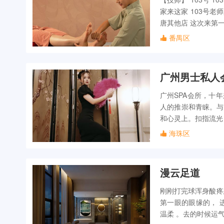
家来这家 103号老
唐其他店 这次来第
番禺区
广州男士私人
广州SPA会所，十
人的推崇和青睐。与
和心灵上。扣指流光
海珠区
漫云足道
刚刚打完球浑身酸疼
第一眼的眼缘的， 
温柔 。去的时候运