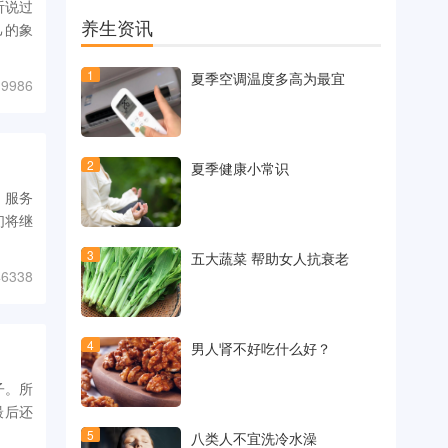
听说过
养生资讯
己的象
1
夏季空调温度多高为最宜
9986
2
夏季健康小常识
、服务
们将继
3
五大蔬菜 帮助女人抗衰老
6338
4
男人肾不好吃什么好？
子。所
最后还
5
八类人不宜洗冷水澡