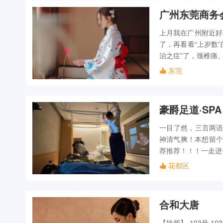
广州东莞商务
上月我在广州附近好
了，再看看“上岁数
治之症”了，颈椎痛
东莞
豪爵足道·SPA
一目了然，三言两语
神清气爽！本想留个
荐推荐！！！一走进
花都区
合和大唐
【技师】 103号 