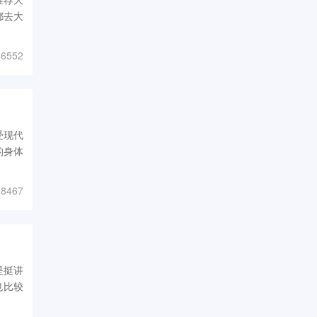
都去大
6552
受现代
的身体
8467
是挺讲
也比较