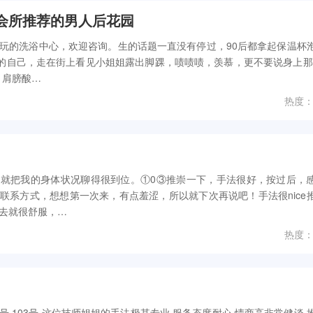
会所推荐的男人后花园
玩的洗浴中心，欢迎咨询。生的话题一直没有停过，90后都拿起保温杯
”的自己，走在街上看见小姐姐露出脚踝，啧啧啧，羡慕，更不要说身上那
、肩膀酸…
热度：
就把我的身体状况聊得很到位。①0③推崇一下，手法很好，按过后，
联系方式，想想第一次来，有点羞涩，所以就下次再说吧！手法很nice
去就很舒服，…
热度：
103号 103号 这位技师姐姐的手法极其专业 服务态度耐心 情商高非常健谈 