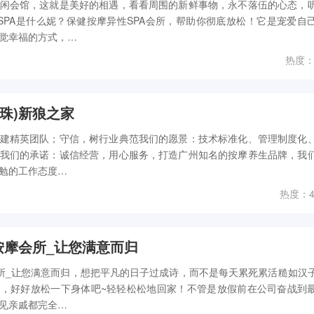
闲会馆，这就是美好的相遇，看看周围的新鲜事物，永不落伍的心态，
性SPA是什么妮？保健按摩异性SPA会所，帮助你彻底放松！它是宠爱自
觉幸福的方式，…
热度：
珠)新狼之家
建精英团队；守信，树行业典范我们的愿景：技术标准化、管理制度化
我们的承诺：诚信经营，用心服务，打造广州知名的按摩养生品牌，我
勉的工作态度…
热度：4
按摩会所_让您满意而归
会所_让您满意而归，想把平凡的日子过成诗，而不是每天累死累活糙如汉
，好好放松一下身体吧~轻轻松松地回家！不管是放假前在公司奋战到
见亲戚都完全…